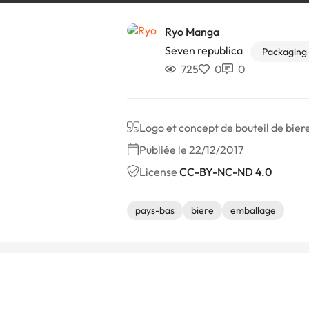
Ryo Manga
Seven republica
Packaging
725
0
0
Logo et concept de bouteil de bier
Publiée le 22/12/2017
License
CC-BY-NC-ND 4.0
pays-bas
biere
emballage
Autres réalisations de Ryo Manga