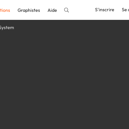
S'inscrire
Se 
tions
Graphistes
Aide
System
nnonce