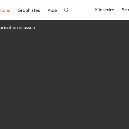
S'inscrire
Se 
tions
Graphistes
Aide
orisation écusson
nnonce