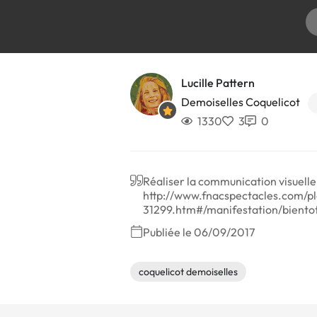
Lucille Pattern
Demoiselles Coquelicot
1330
3
0
Réaliser la communication visuell
http://www.fnacspectacles.com/
31299.htm#/manifestation/biento
Publiée le 06/09/2017
coquelicot demoiselles