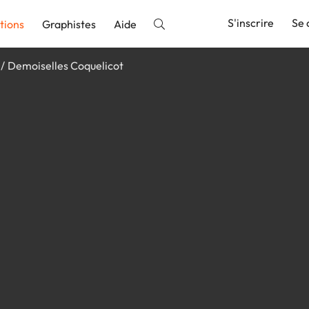
S'inscrire
Se 
tions
Graphistes
Aide
Demoiselles Coquelicot
nnonce