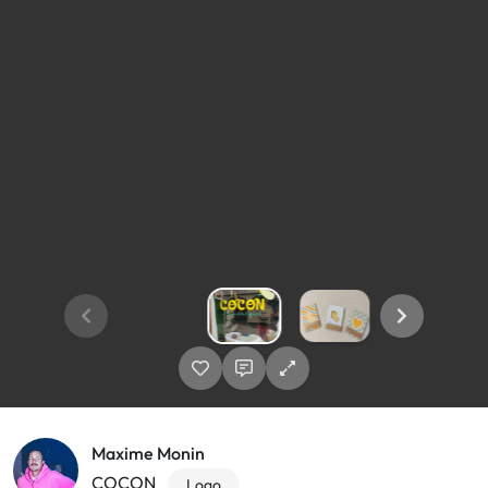
Maxime Monin
COCON
Logo