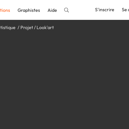
S'inscrire
Se 
tions
Graphistes
Aide
tistique
Projet / Look'art
nnonce