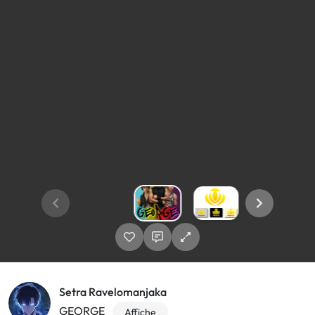
Setra Ravelomanjaka
GEORGE
Affiche