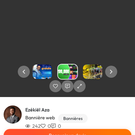
Ezékiël Aza
Bannière web
Bannières
242
0
0