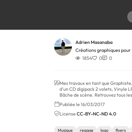
Adrien Masanaba
Créations graphiques pour
1854
0
0
Mes travaux en tant que Graphist
d'un CD digipack 2 volets, Vinyle L
Bâche de scène. Retrouvez tous les
Publiée le 16/03/2017
License
CC-BY-NC-ND 4.0
Musique
reggae
logo
flyers