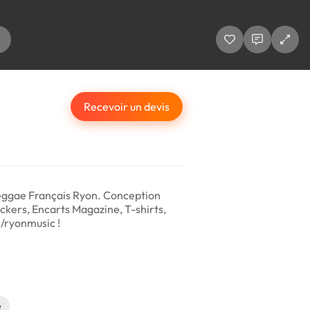
Recevoir un devis
eggae Français Ryon. Conception
ickers, Encarts Magazine, T-shirts,
m/ryonmusic !
e