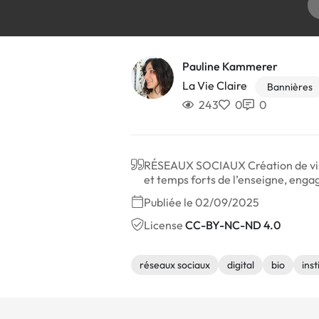
Pauline Kammerer
La Vie Claire
Bannières
243
0
0
RÉSEAUX SOCIAUX Création de visue
et temps forts de l’enseigne, enga
Publiée le 02/09/2025
License
CC-BY-NC-ND 4.0
réseaux sociaux
digital
bio
inst