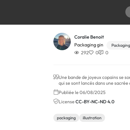
Coralie Benoit
Packaging gin
Packagin
292
0
0
Une bande de joyeux copains se sont
qui se sont lancés dans une sacrée
Publiée le 06/08/2025
License
CC-BY-NC-ND 4.0
packaging
illustration