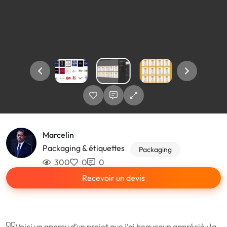
Marcelin
Packaging & étiquettes
Packaging
300
0
0
Recevoir un devis
Voici un aperçu d’un projet que j’ai beaucoup apprécié : la