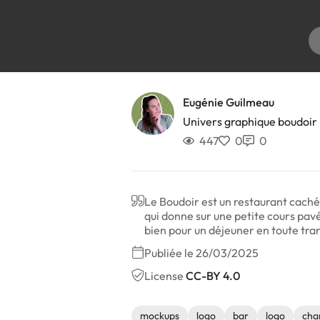
Eugénie Guilmeau
Univers graphique boudoir
447
0
0
Le Boudoir est un restaurant caché
qui donne sur une petite cours pavée
bien pour un déjeuner en toute tra
Publiée le 26/03/2025
License
CC-BY 4.0
mockups
logo
bar
logo
cha