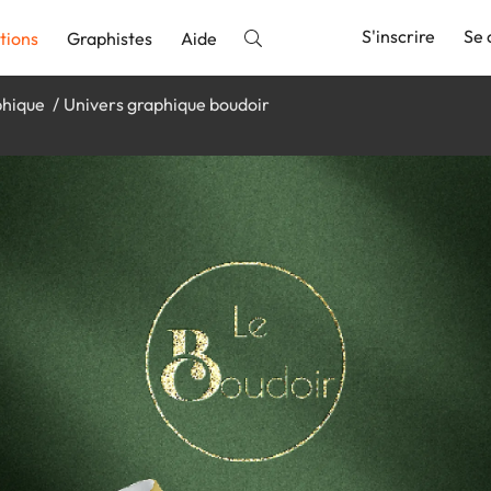
S'inscrire
Se 
tions
Graphistes
Aide
phique
Univers graphique boudoir
nnonce