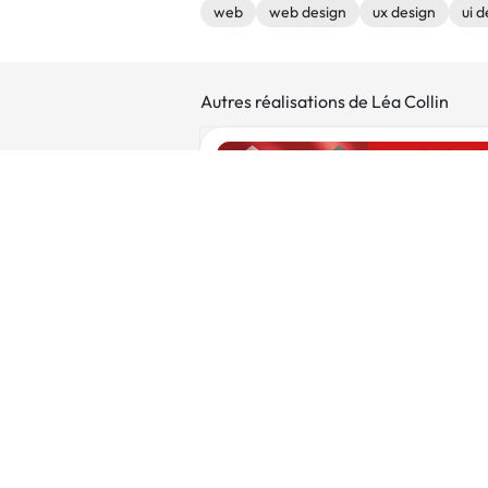
web
web design
ux design
ui d
Autres réalisations de Léa Collin