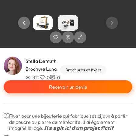
Stella Demuth
Brochure Luna
Brochures et flyers
321
0
0
Recevoir un devis
Flyer pour une bijouterie qui fabrique ses bijoux à partir
de poudre ou pierre de météorite. J'ai également
imaginé le logo. 𝙄𝙡 𝙨'𝙖𝙜𝙞𝙩 𝙞𝙘𝙞 𝙙'𝙪𝙣 𝙥𝙧𝙤𝙟𝙚𝙩 𝙛𝙞𝙘𝙩𝙞𝙛