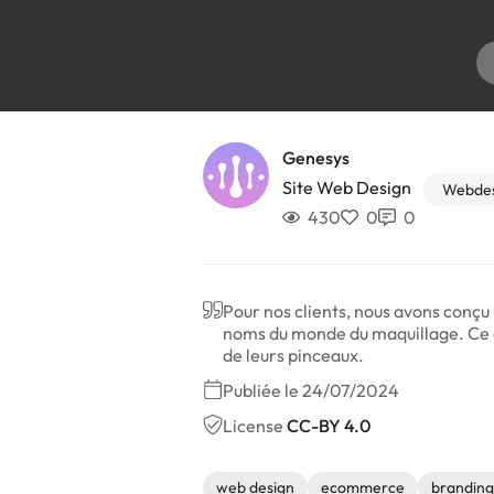
Genesys
Site Web Design
Webdes
430
0
0
Pour nos clients, nous avons conçu u
noms du monde du maquillage. Ce de
de leurs pinceaux.
Publiée le 24/07/2024
License
CC-BY 4.0
web design
ecommerce
branding