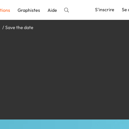
S'inscrire
Se 
tions
Graphistes
Aide
e
Save the date
nnonce