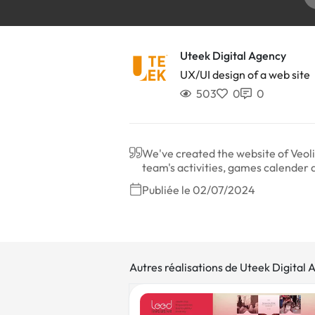
Uteek Digital Agency
UX/UI design of a web site
503
0
0
We've created the website of Veol
team's activities, games calender
Publiée le 02/07/2024
Autres réalisations de Uteek Digital