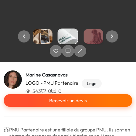
Marine Casasnovas
LOGO - PMU Partenaire
Logo
543
0
0
Recevoir un devis
PMU Partenaire est une filiale du groupe PMU. Ils sont en
charge de proposer des paris hippiques en Masse