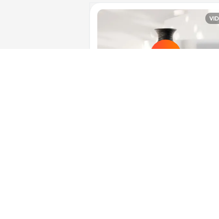
VI
VI