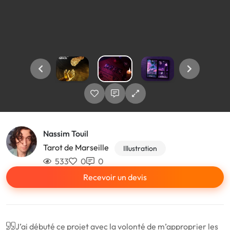
Nassim Touil
Tarot de Marseille
Illustration
533
0
0
Recevoir un devis
J’ai débuté ce projet avec la volonté de m’approprier les