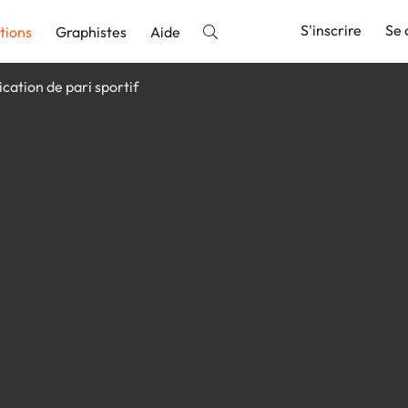
S'inscrire
Se 
tions
Graphistes
Aide
ication de pari sportif
nnonce