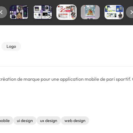
Logo
 création de marque pour une application mobile de pari sportif. 
mobile
ui design
ux design
web design