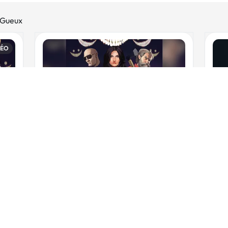
-Gueux
DÉO