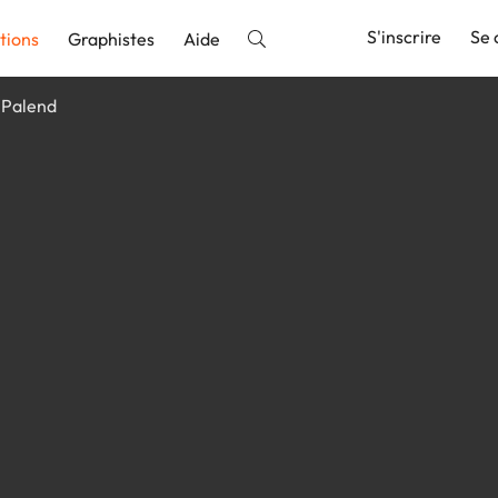
S'inscrire
Se 
tions
Graphistes
Aide
Palend
nnonce