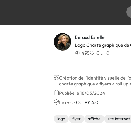
Beraud Estelle
Logo Charte graphique d
495
0
0
Création de l'identité visuelle de 
charte graphique > flyers > roll'up >
Publiée le 18/03/2024
License
CC-BY 4.0
logo
flyer
affiche
site internet