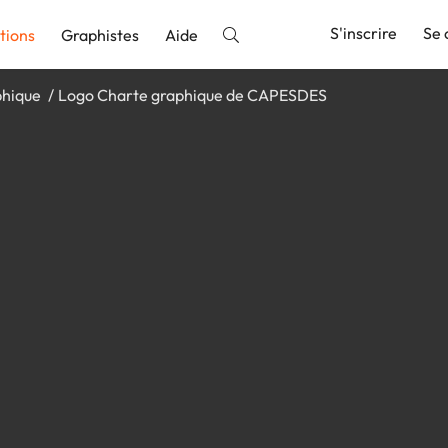
S'inscrire
Se 
tions
Graphistes
Aide
phique
Logo Charte graphique de CAPESDES
nnonce