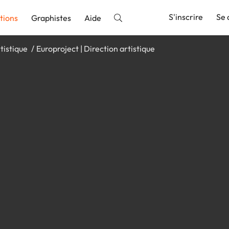
S'inscrire
Se 
tions
Graphistes
Aide
tistique
Europroject | Direction artistique
nnonce