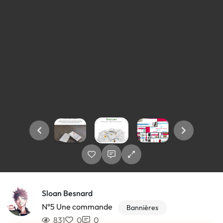
Sloan Besnard
N°5 Une commande
Bannières
831
0
0