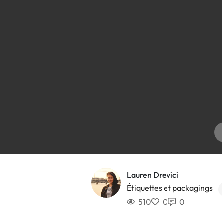
Lauren Drevici
Étiquettes et packagings
510
0
0