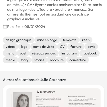
animés...) • CV • flyers • cartes anniversaire • faire-parts
de mariage • devis/facture • brochure • menus... Sur
différents thèmes tout en gardant une directrice
graphique inclusive.
Publiée le 08/01/2024
design graphique
mise en page
template
réels
vidéos
logo
carte de visite
CV
facture
devis
menu
post
réseaux sociaux
instagram
facebook
média
story
stories
brochure
couverture
Autres réalisations de Julie Cazenave