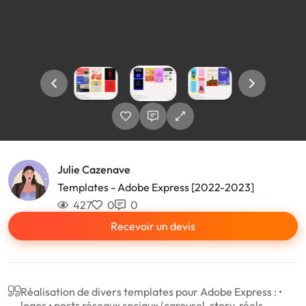
Julie Cazenave
Templates - Adobe Express [2022-2023]
427
0
0
Recevoir un devis
Réalisation de divers templates pour Adobe Express : •
logos • posts réseaux sociaux (carousel, story, réels