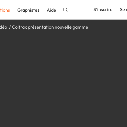
S'inscrire
Se 
tions
Graphistes
Aide
idéo
Coltrax présentation nouvelle gamme
nnonce