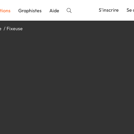
S'inscrire
Se 
tions
Graphistes
Aide
e
Fixeuse
nnonce