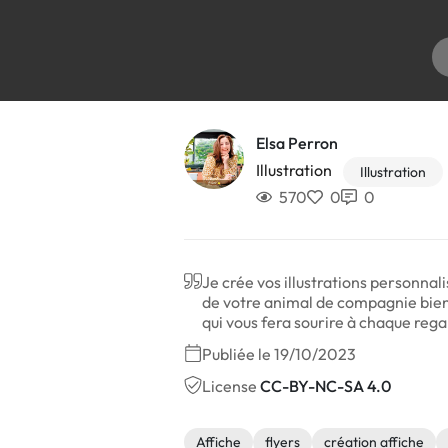
Elsa Perron
Illustration
Illustration
570
0
0
Je crée vos illustrations personna
de votre animal de compagnie bien-
qui vous fera sourire à chaque rega
Publiée le 19/10/2023
License
CC-BY-NC-SA 4.0
Affiche
flyers
création affiche