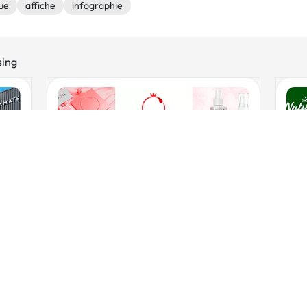
ue
affiche
infographie
sing