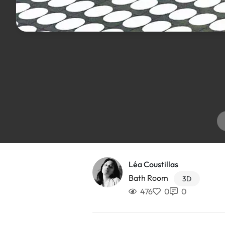
Léa Coustillas
Bath Room
3D
476
0
0