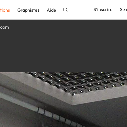
S'inscrire
Se 
tions
Graphistes
Aide
Room
nnonce