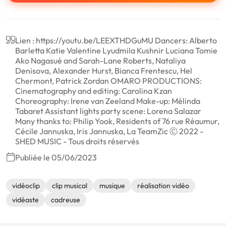
Lien : https://youtu.be/LEEXTHDGuMU Dancers: Alberto
Barletta Katie Valentine Lyudmila Kushnir Luciana Tomie
Ako Nagasué and Sarah-Lane Roberts, Nataliya
Denisova, Alexander Hurst, Bianca Frentescu, Hel
Chermont, Patrick Zordan OMARO PRODUCTIONS:
Cinematography and editing: Carolina Kzan
Choreography: Irene van Zeeland Make-up: Mélinda
Tabaret Assistant lights party scene: Lorena Salazar
Many thanks to: Philip Yook, Residents of 76 rue Réaumur,
Cécile Jannuska, Iris Jannuska, La TeamZic Ⓒ 2022 -
SHED MUSIC - Tous droits réservés
Publiée le 05/06/2023
vidéoclip
clip musical
musique
réalisation vidéo
vidéaste
cadreuse