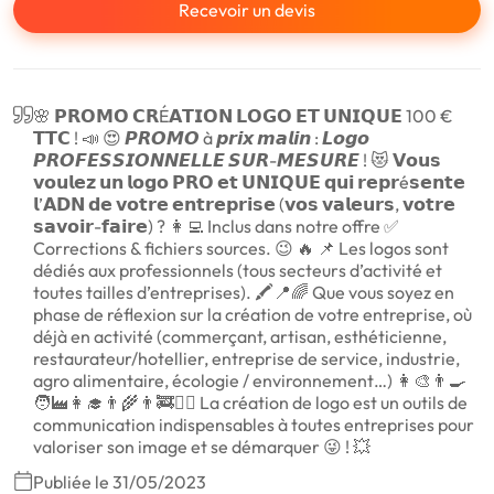
Recevoir un devis
🌸 𝗣𝗥𝗢𝗠𝗢 𝗖𝗥É𝗔𝗧𝗜𝗢𝗡 𝗟𝗢𝗚𝗢 𝗘𝗧 𝗨𝗡𝗜𝗤𝗨𝗘 100 €
𝗧𝗧𝗖 ! 📣 😍 𝙋𝙍𝙊𝙈𝙊 à 𝙥𝙧𝙞𝙭 𝙢𝙖𝙡𝙞𝙣 : 𝙇𝙤𝙜𝙤
𝙋𝙍𝙊𝙁𝙀𝙎𝙎𝙄𝙊𝙉𝙉𝙀𝙇𝙇𝙀 𝙎𝙐𝙍-𝙈𝙀𝙎𝙐𝙍𝙀 ! 😻 𝗩𝗼𝘂𝘀
𝘃𝗼𝘂𝗹𝗲𝘇 𝘂𝗻 𝗹𝗼𝗴𝗼 𝗣𝗥𝗢 𝗲𝘁 𝗨𝗡𝗜𝗤𝗨𝗘 𝗾𝘂𝗶 𝗿𝗲𝗽𝗿é𝘀𝗲𝗻𝘁𝗲
𝗹’𝗔𝗗𝗡 𝗱𝗲 𝘃𝗼𝘁𝗿𝗲 𝗲𝗻𝘁𝗿𝗲𝗽𝗿𝗶𝘀𝗲 (𝘃𝗼𝘀 𝘃𝗮𝗹𝗲𝘂𝗿𝘀, 𝘃𝗼𝘁𝗿𝗲
𝘀𝗮𝘃𝗼𝗶𝗿-𝗳𝗮𝗶𝗿𝗲) ? 👩‍💻 Inclus dans notre offre ✅
Corrections & fichiers sources. 😉 🔥 📌 Les logos sont
dédiés aux professionnels (tous secteurs d’activité et
toutes tailles d’entreprises). 🖍️📍🌈 Que vous soyez en
phase de réflexion sur la création de votre entreprise, où
déjà en activité (commerçant, artisan, esthéticienne,
restaurateur/hotellier, entreprise de service, industrie,
agro alimentaire, écologie / environnement…) 👩‍🎨👨‍🍳
🧑‍🏭👩‍🎓👨‍🌾👨‍🚒👩‍✈️ La création de logo est un outils de
communication indispensables à toutes entreprises pour
valoriser son image et se démarquer 😜 ! 💥
Publiée le 31/05/2023