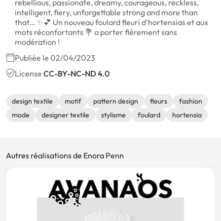
rebellious, passionate, dreamy, courageous, reckless,
intelligent, fiery, unforgettable strong and more than
that… ✨💕 Un nouveau foulard fleuri d’hortensias et aux
mots réconfortants 💐 a porter fièrement sans
modération !
Publiée le 02/04/2023
License
CC-BY-NC-ND 4.0
design textile
motif
pattern design
fleurs
fashion
mode
designer textile
stylisme
foulard
hortensia
Autres réalisations de Enora Penn