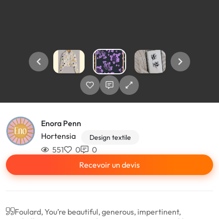
Enora Penn
Hortensia
Design textile
551
0
0
Recevoir un devis
Foulard, You’re beautiful, generous, impertinent,