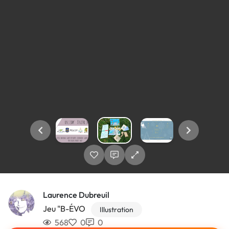
Laurence Dubreuil
Jeu "B-ÉVO
Illustration
568
0
0