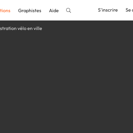
S'inscrire
Se 
tions
Graphistes
Aide
ustration vélo en ville
nnonce