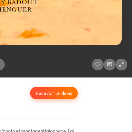
Recevoir un devis
éo/photo et montage/étalonnage, j'ai