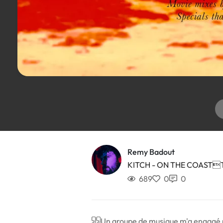
Remy Badout
KITCH - ON THE COAST
689
0
0
Un groupe de musique m'a engagé po