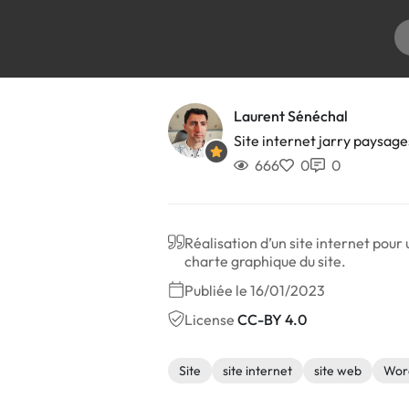
Laurent Sénéchal
Site internet jarry paysage
666
0
0
Réalisation d’un site internet pou
charte graphique du site.
Publiée le 16/01/2023
License
CC-BY 4.0
Site
site internet
site web
Wor