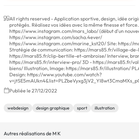
All rights reserved - Application sportive, design, idée origi
protégés. Réalisez vos idées avec la même finesse et force
https://www.instagram.com/mars_labo/ (début d'un nouvea
https://www.instagram.com/sacha.4ever/
https://www.instagram.com/marine_kst20/ Site: https://ma
Stratégie de communication: https://mars85.fr/village-de-l
https://mars85.fr/clip-bertille-et-ambroise/ Interview, bra
https://mars85.fr/interview-pro/ 3D - https://mars85.fr/va
biens/ Illustration, Image: https://mars85.fr/illustration/ 
Design: https://www.youtube.com/watch?
v=jtSE5mAUkn4&list=PLZbeVyxg3jV2_YI8wt3CmaMXs_p
Publiée le 27/12/2022
webdesign
design graphique
sport
illustration
Autres réalisations de M K