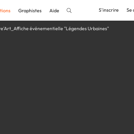
S'inscrire
Se 
tions
Graphistes
Aide
re'Art_Affiche événementielle "Légendes Urbaines"
nnonce