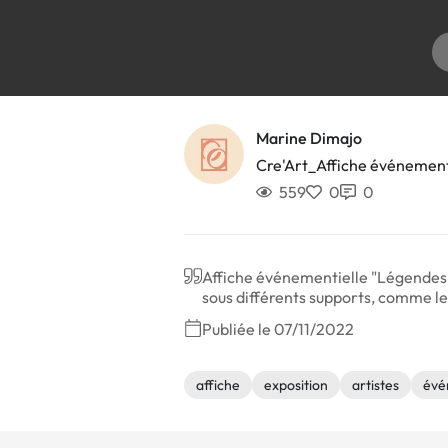
Marine Dimajo
Cre'Art_Affiche événement
559
0
0
Affiche événementielle "Légendes Ur
sous différents supports, comme le 
Publiée le 07/11/2022
affiche
exposition
artistes
évé