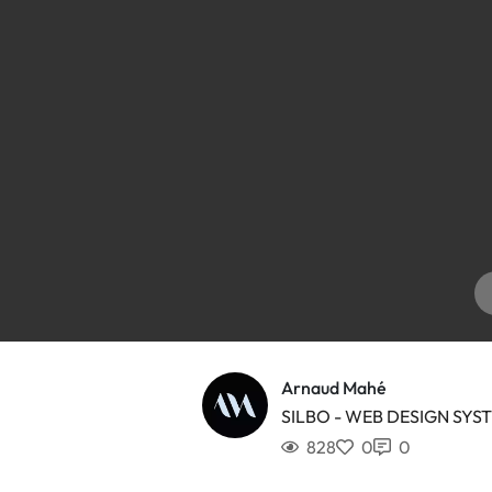
Arnaud Mahé
SILBO - WEB DESIGN SYS
828
0
0