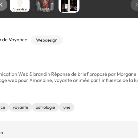
o de Voyance
Webdesign
ication Web & brandin Réponse de brief proposé par Morgane B
 page web pour Amandine, voyante animée par l'influence de la l
nce
voyante
astrologie
lune
in