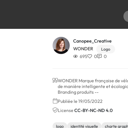
Canopee_Creative
WONDER
Logo
695
0
0
WONDER Marque française de vélos et
de manière intelligente et écologiqu
Branding produits --
Publiée le 19/05/2022
License
CC-BY-NC-ND 4.0
logo
identité visuelle
charte grap