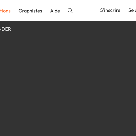
S'inscrire
Se 
tions
Graphistes
Aide
NDER
nnonce