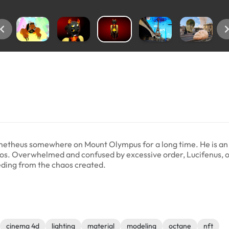
metheus somewhere on Mount Olympus for a long time. He is an e
aos. Overwhelmed and confused by excessive order, Lucifenus, o
ding from the chaos created.
cinema 4d
lighting
material
modeling
octane
nft