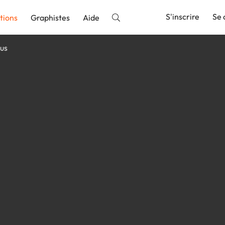
S'inscrire
Se 
tions
Graphistes
Aide
nus
nnonce