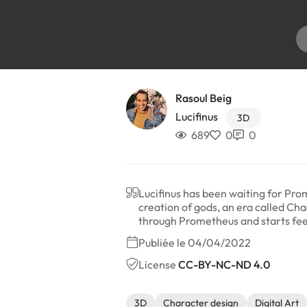
Rasoul Beig
Lucifinus
3D
689
0
0
Lucifinus has been waiting for Pro
creation of gods, an era called Ch
through Prometheus and starts fee
Publiée le 04/04/2022
License
CC-BY-NC-ND 4.0
3D
Character design
Digital Art