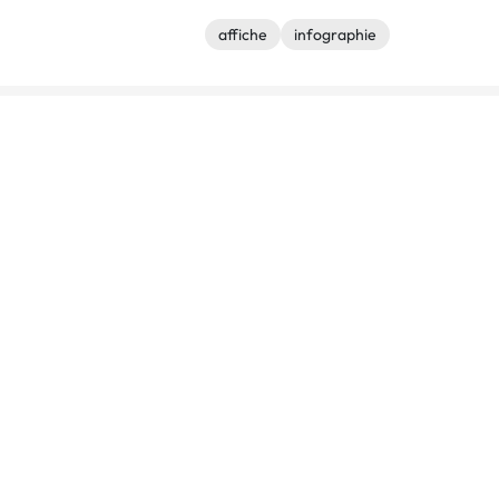
affiche
infographie
Autres réalisations de Etienne Schir