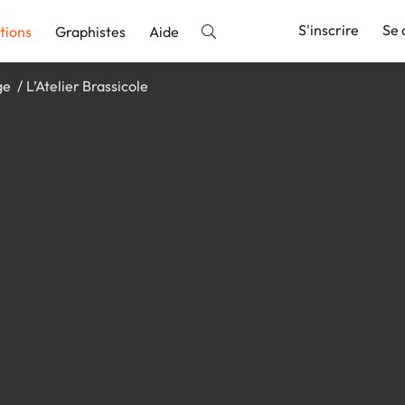
S'inscrire
Se 
tions
Graphistes
Aide
ge
L’Atelier Brassicole
nnonce