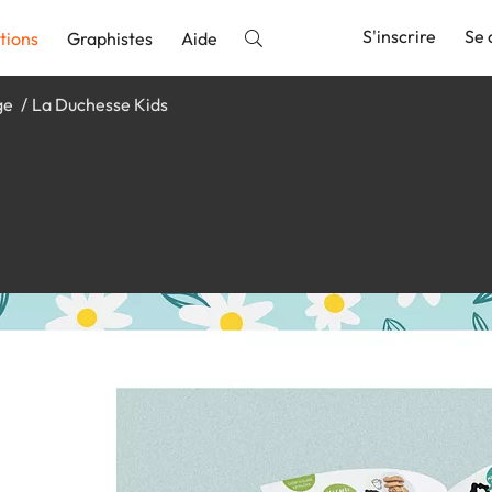
S'inscrire
Se 
tions
Graphistes
Aide
ge
La Duchesse Kids
nnonce