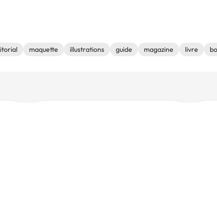
itorial
maquette
illustrations
guide
magazine
livre
b