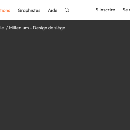
S'inscrire
Se 
tions
Graphistes
Aide
ile
Millenium - Design de siège
nnonce